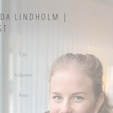
LDA LINDHOLM |
ST
Om
Kalender
Press