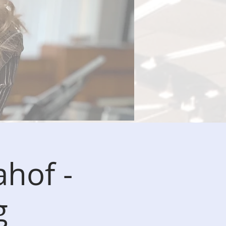
hof -
g