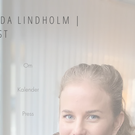
LDA LINDHOLM |
ST
Om
Kalender
Press