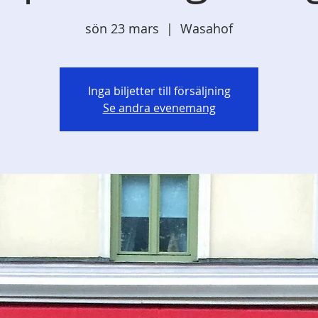
sön 23 mars
  |  
Wasahof
Inga biljetter till försäljning
Se andra evenemang