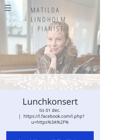
MATILDA
LINDHOLM
| PIANIST
Lunchkonsert
tis 01 dec.
  |  
https://l.facebook.com/l.php?
u=https%3A%2F%