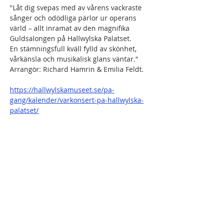
"Låt dig svepas med av vårens vackraste 
sånger och odödliga pärlor ur operans 
värld – allt inramat av den magnifika 
Guldsalongen på Hallwylska Palatset.
En stämningsfull kväll fylld av skönhet, 
vårkänsla och musikalisk glans väntar."
Arrangör: Richard Hamrin & Emilia Feldt.
https://hallwylskamuseet.se/pa-
gang/kalender/varkonsert-pa-hallwylska-
palatset/
Dela detta evenemang